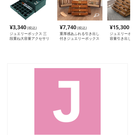
¥
3,340
¥
7,740
¥
15,300
(税込)
(税込)
(税
ジュエリーボックス 三
重厚感あふれる引き出し
ジュエリーボッ
段重ね大容量アクセサリ
付きジュエリーボックス
容量引き出し付
ー収納ケース
サリー収納箱