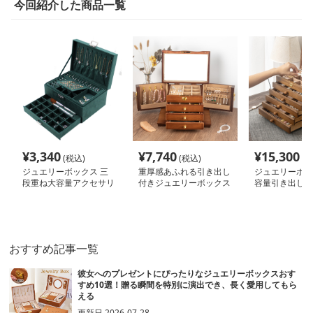
今回紹介した商品一覧
¥
3,340
¥
7,740
¥
15,300
(税込)
(税込)
(税
ジュエリーボックス 三
重厚感あふれる引き出し
ジュエリーボッ
段重ね大容量アクセサリ
付きジュエリーボックス
容量引き出し付
ー収納ケース
サリー収納箱
おすすめ記事一覧
彼女へのプレゼントにぴったりなジュエリーボックスおす
すめ10選！贈る瞬間を特別に演出でき、長く愛用してもら
える
更新日
2026-07-28