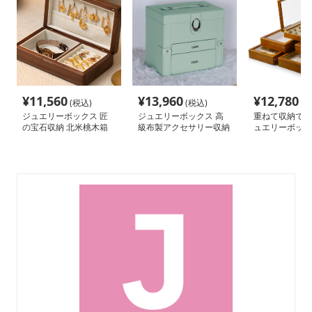
¥
11,560
¥
13,960
¥
12,780
(税込)
(税込)
(税
ジュエリーボックス 匠
ジュエリーボックス 高
重ねて収納でき
の宝石収納 北米桃木箱
級布製アクセサリー収納
ュエリーボック
ケース