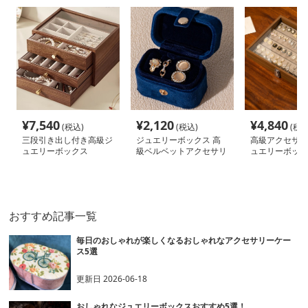
¥
7,540
¥
2,120
¥
4,840
(税込)
(税込)
(税込
三段引き出し付き高級ジ
ジュエリーボックス 高
高級アクセサリ
ュエリーボックス
級ベルベットアクセサリ
ュエリーボック
ーケース
おすすめ記事一覧
毎日のおしゃれが楽しくなるおしゃれなアクセサリーケー
ス5選
更新日
2026-06-18
おしゃれなジュエリーボックスおすすめ5選！