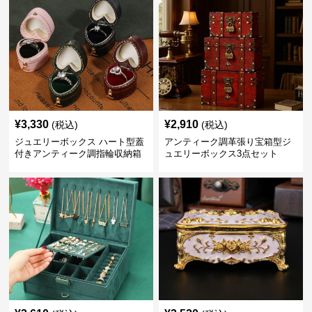
¥
3,330
¥
2,910
(税込)
(税込)
ジュエリーボックス ハート型蓋
アンティーク調革張り宝箱型ジ
付きアンティーク調指輪収納箱
ュエリーボックス3点セット