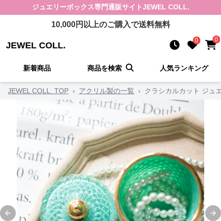
ジュエリーボックス
専門通販サイト
JEWEL COLL.
10,000
円以上のご購入で送料無料
0
0
JEWEL COLL.
新着商品
商品を検索
人気ランキング
JEWEL COLL. TOP
›
アクリル製の一覧
›
クラシカルカット ジュ
Previous slide
Ne