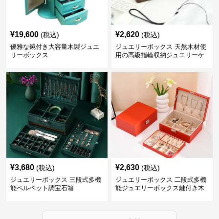
¥
19,600
¥
2,620
(税込)
(税込)
優雅な鏡付き大容量木製ジュエ
ジュエリーボックス 天然木材使
リーボックス
用の高級指輪収納ジュエリーケ
ース
¥
3,680
¥
2,630
(税込)
(税込)
ジュエリーボックス 三段式多機
ジュエリーボックス 二段式多機
能ベルベット調宝石箱
能ジュエリーボックス鍵付き木
製宝石箱