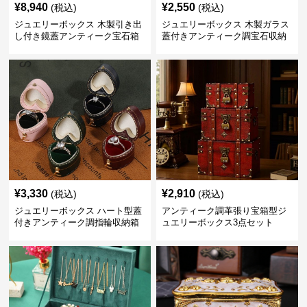
¥
8,940
¥
2,550
(税込)
(税込)
ジュエリーボックス 木製引き出
ジュエリーボックス 木製ガラス
し付き鏡蓋アンティーク宝石箱
蓋付きアンティーク調宝石収納
箱
¥
3,330
¥
2,910
(税込)
(税込)
ジュエリーボックス ハート型蓋
アンティーク調革張り宝箱型ジ
付きアンティーク調指輪収納箱
ュエリーボックス3点セット