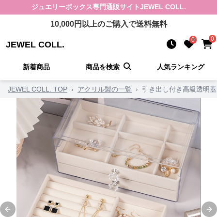
ジュエリーボックス
専門通販サイト
JEWEL COLL.
10,000
円以上のご購入で送料無料
0
0
JEWEL COLL.
新着商品
商品を検索
人気ランキング
JEWEL COLL. TOP
›
アクリル製の一覧
›
引き出し付き高級透明蓋
Previous slide
Ne