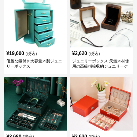
¥
19,600
¥
2,620
(税込)
(税込)
優雅な鏡付き大容量木製ジュエ
ジュエリーボックス 天然木材使
リーボックス
用の高級指輪収納ジュエリーケ
ース
¥
3,680
¥
2,630
(税込)
(税込)