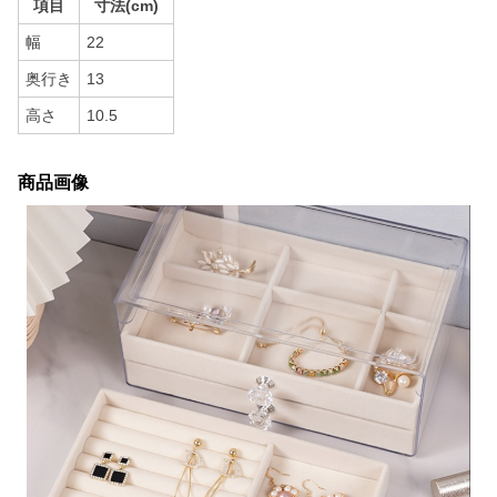
項目
寸法(cm)
幅
22
奥行き
13
高さ
10.5
商品画像