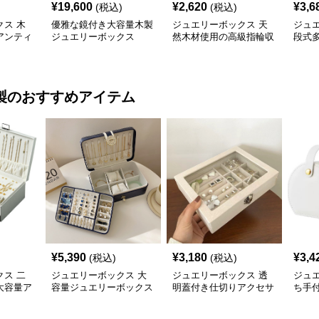
¥
19,600
¥
2,620
¥
3,6
(税込)
(税込)
ス 木
優雅な鏡付き大容量木製
ジュエリーボックス 天
ジュ
アンティ
ジュエリーボックス
然木材使用の高級指輪収
段式
箱
納ジュエリーケース
宝石
製
のおすすめアイテム
¥
5,390
¥
3,180
¥
3,4
(税込)
(税込)
ス 二
ジュエリーボックス 大
ジュエリーボックス 透
ジュ
大容量ア
容量ジュエリーボックス
明蓋付き仕切りアクセサ
ち手
ボックス
仕切り付き多機能収納ケ
リー収納ボックス
ー収
ース
ス