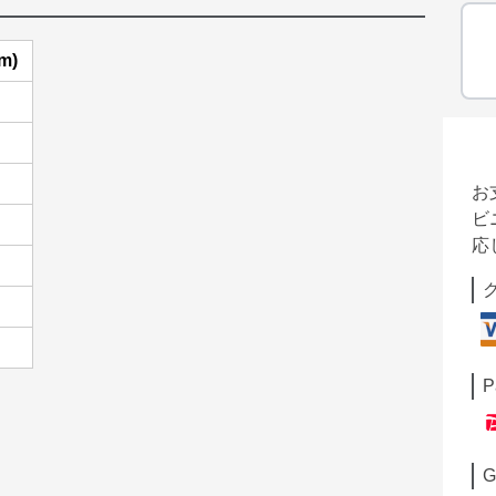
m)
お
ビ
応
P
G