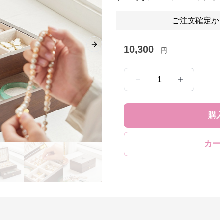
ご注文確定か
10,300
Next slide
円
1
購
カー