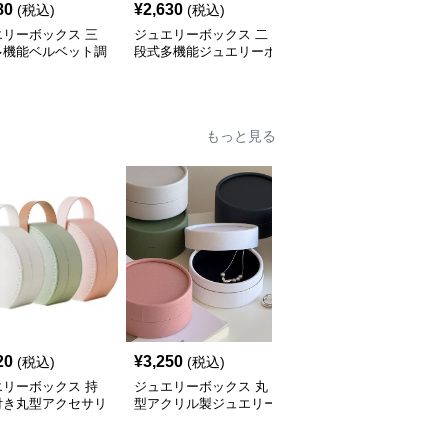
80
¥
2,630
¥
3,090
(税込)
(税込)
(税込)
エリーボックス 三
ジュエリーボックス 二
ジュエリーボックス 和
多機能ベルベット調
段式多機能ジュエリーボ
風波模様刺繍布張り仕切
箱
ックス鍵付き木製宝石箱
り付き宝石箱
もっと見る
20
¥
3,250
¥
3,520
(税込)
(税込)
(税込)
エリーボックス 持
ジュエリーボックス 丸
ジュエリーボックス 丸
付き丸型アクセサリ
型アクリル製ジュエリー
型タッセル付き携帯用ア
納ジュエリーボック
ボックス 上蓋付き
クセサリー収納ケース