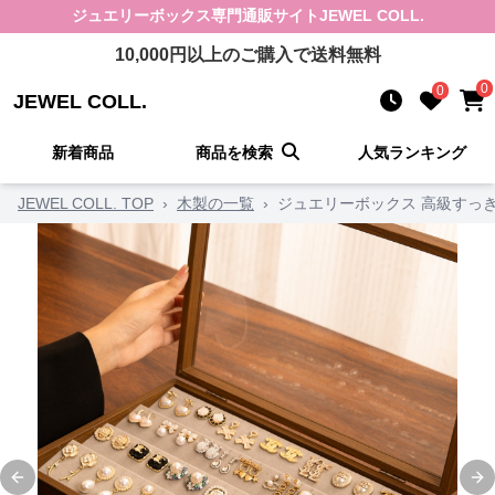
ジュエリーボックス
専門通販サイト
JEWEL COLL.
10,000
円以上のご購入で送料無料
0
0
JEWEL COLL.
新着商品
商品を検索
人気ランキング
JEWEL COLL. TOP
›
木製の一覧
›
ジュエリーボックス 高級すっ
Previous slide
Ne