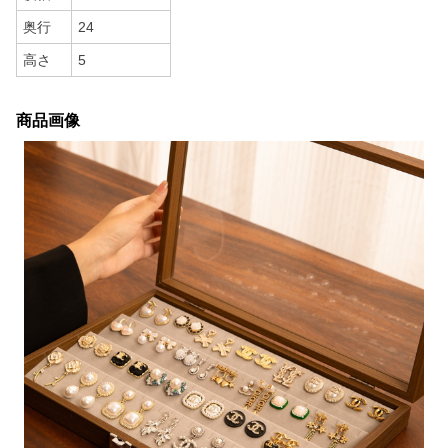
奥行
24
高さ
5
商品画像