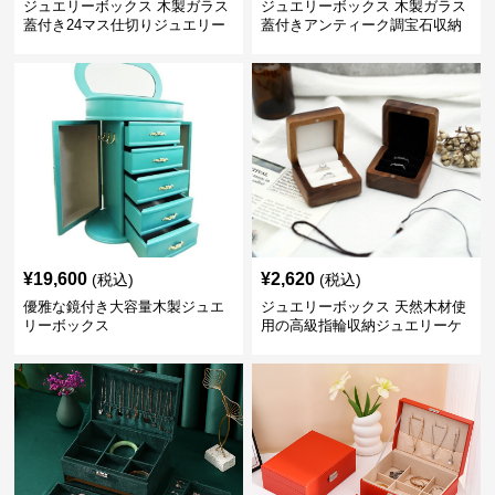
ジュエリーボックス 木製ガラス
ジュエリーボックス 木製ガラス
蓋付き24マス仕切りジュエリー
蓋付きアンティーク調宝石収納
ボックス
箱
¥
19,600
¥
2,620
(税込)
(税込)
優雅な鏡付き大容量木製ジュエ
ジュエリーボックス 天然木材使
リーボックス
用の高級指輪収納ジュエリーケ
ース