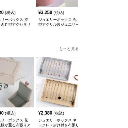
20
¥
3,250
¥
3,520
(税込)
(税込)
(税込)
エリーボックス 持
ジュエリーボックス 丸
ジュエリーボックス 丸
付き丸型アクセサリ
型アクリル製ジュエリー
型タッセル付き携帯用ア
納ジュエリーボック
ボックス 上蓋付き
クセサリー収納ケース
もっと見る
80
¥
2,380
¥
2,970
(税込)
(税込)
(税込)
エリーボックス 花
ジュエリーボックス ネ
ジュエリーボックス 八
模様が薫る布張りア
ックレス掛け付き布張り
角形天鵞絨仕立て指輪収