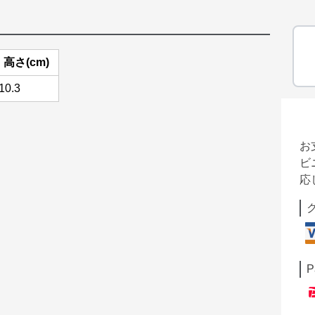
高さ(cm)
10.3
お
ビ
応
P