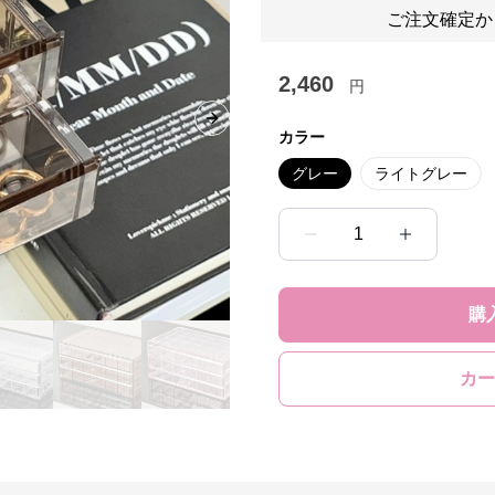
ご注文確定か
2,460
円
Next slide
カラー
グレー
ライトグレー
1
購
カー