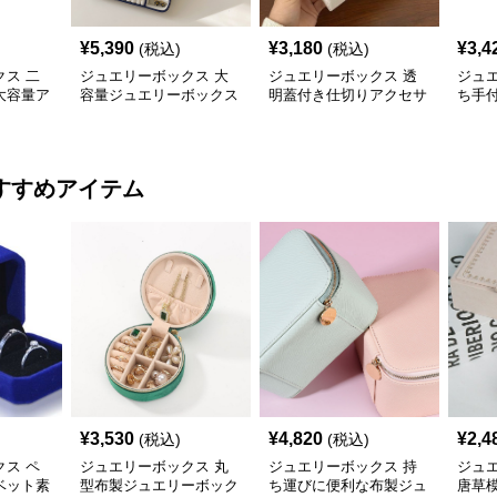
¥
5,390
¥
3,180
¥
3,4
(税込)
(税込)
ス 二
ジュエリーボックス 大
ジュエリーボックス 透
ジュ
大容量ア
容量ジュエリーボックス
明蓋付き仕切りアクセサ
ち手
ボックス
仕切り付き多機能収納ケ
リー収納ボックス
ー収
ース
ス
すすめアイテム
¥
3,530
¥
4,820
¥
2,4
(税込)
(税込)
ス ペ
ジュエリーボックス 丸
ジュエリーボックス 持
ジュ
ベット素
型布製ジュエリーボック
ち運びに便利な布製ジュ
唐草