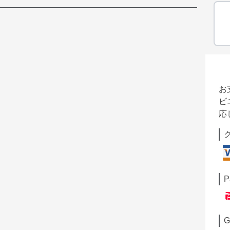
お
ビ
応
P
G