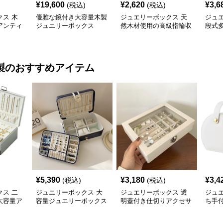
¥
19,600
¥
2,620
¥
3,6
(税込)
(税込)
ス 木
優雅な鏡付き大容量木製
ジュエリーボックス 天
ジュ
アンティ
ジュエリーボックス
然木材使用の高級指輪収
段式
箱
納ジュエリーケース
宝石
製
のおすすめアイテム
¥
5,390
¥
3,180
¥
3,4
(税込)
(税込)
ス 二
ジュエリーボックス 大
ジュエリーボックス 透
ジュ
大容量ア
容量ジュエリーボックス
明蓋付き仕切りアクセサ
ち手
ボックス
仕切り付き多機能収納ケ
リー収納ボックス
ー収
ース
ス