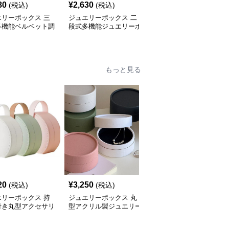
80
¥
2,630
¥
3,090
(税込)
(税込)
(税込)
エリーボックス 三
ジュエリーボックス 二
ジュエリーボックス 和
多機能ベルベット調
段式多機能ジュエリーボ
風波模様刺繍布張り仕切
箱
ックス鍵付き木製宝石箱
り付き宝石箱
もっと見る
20
¥
3,250
¥
3,520
(税込)
(税込)
(税込)
エリーボックス 持
ジュエリーボックス 丸
ジュエリーボックス 丸
付き丸型アクセサリ
型アクリル製ジュエリー
型タッセル付き携帯用ア
納ジュエリーボック
ボックス 上蓋付き
クセサリー収納ケース