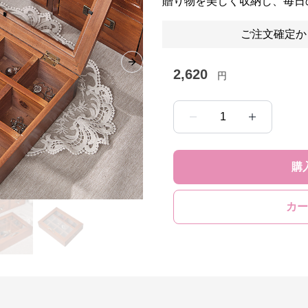
贈り物を美しく収納し、毎日
ご注文確定か
Next slide
2,620
円
1
購
カー