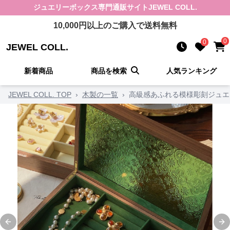
ジュエリーボックス
専門通販サイト
JEWEL COLL.
10,000
円以上のご購入で送料無料
0
0
JEWEL COLL.
新着商品
商品を検索
人気ランキング
JEWEL COLL. TOP
›
木製の一覧
›
高級感あふれる模様彫刻ジュエ
Previous slide
Ne