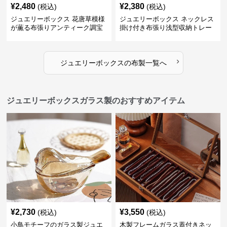
¥
2,480
¥
2,380
(税込)
(税込)
ジュエリーボックス 花唐草模様
ジュエリーボックス ネックレス
が薫る布張りアンティーク調宝
掛け付き布張り浅型収納トレー
石箱
›
ジュエリーボックス
の
布製
一覧へ
ジュエリーボックスガラス製のおすすめアイテム
¥
2,730
¥
3,550
(税込)
(税込)
小鳥モチーフのガラス製ジュエ
木製フレームガラス蓋付きネッ