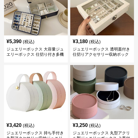
¥
5,390
¥
3,180
(税込)
(税込)
ジュエリーボックス 大容量ジュ
ジュエリーボックス 透明蓋付き
エリーボックス 仕切り付き多機
仕切りアクセサリー収納ボック
能収納ケース
ス
¥
3,420
¥
3,250
(税込)
(税込)
ジュエリーボックス 持ち手付き
ジュエリーボックス 丸型アクリ