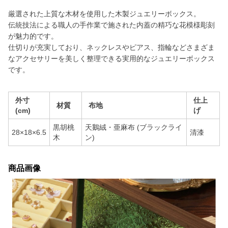
厳選された上質な木材を使用した木製ジュエリーボックス。
伝統技法による職人の手作業で施された内蓋の精巧な花模様彫刻
が魅力的です。
仕切りが充実しており、ネックレスやピアス、指輪などさまざま
なアクセサリーを美しく整理できる実用的なジュエリーボックス
です。
外寸
仕上
材質
布地
(cm)
げ
黒胡桃
天鵝絨・亜麻布 (ブラックライ
28×18×6.5
清漆
木
ン)
商品画像