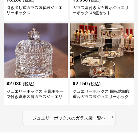
(税込)
(税込)
引き出し式ガラス製多段ジュエ
ガラス蓋付き宝石展示ジュエリ
リーボックス
ーボックス5点セット
¥
2,030
¥
2,150
(税込)
(税込)
ジュエリーボックス 王冠モチー
ジュエリーボックス 回転式四段
フ付き繊細装飾ガラスジュエリ
重ねガラス製ジュエリーボック
ーボックス
ス
›
ジュエリーボックス
の
ガラス製
一覧へ