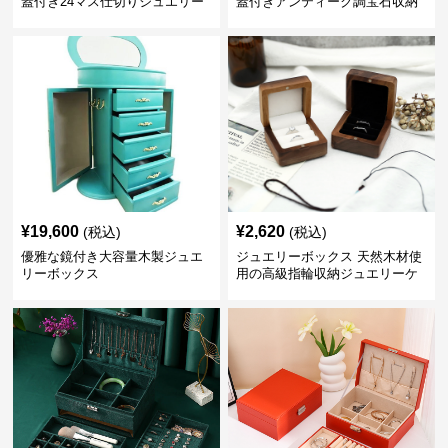
蓋付き24マス仕切りジュエリー
蓋付きアンティーク調宝石収納
ボックス
箱
¥
19,600
¥
2,620
(税込)
(税込)
優雅な鏡付き大容量木製ジュエ
ジュエリーボックス 天然木材使
リーボックス
用の高級指輪収納ジュエリーケ
ース