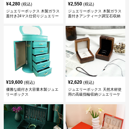
¥
4,280
¥
2,550
(税込)
(税込)
ジュエリーボックス 木製ガラス
ジュエリーボックス 木製ガラス
蓋付き24マス仕切りジュエリー
蓋付きアンティーク調宝石収納
ボックス
箱
¥
19,600
¥
2,620
(税込)
(税込)
優雅な鏡付き大容量木製ジュエ
ジュエリーボックス 天然木材使
リーボックス
用の高級指輪収納ジュエリーケ
ース