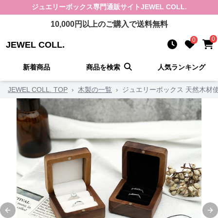
ジュエリーボックス
専門通販サイト
JEWEL COLL.
10,000
円以上のご購入で送料無料
0
0
JEWEL COLL.
新着商品
商品を検索
人気ランキング
JEWEL COLL. TOP
›
木製の一覧
›
ジュエリーボックス 天然木材
Previous slide
Ne