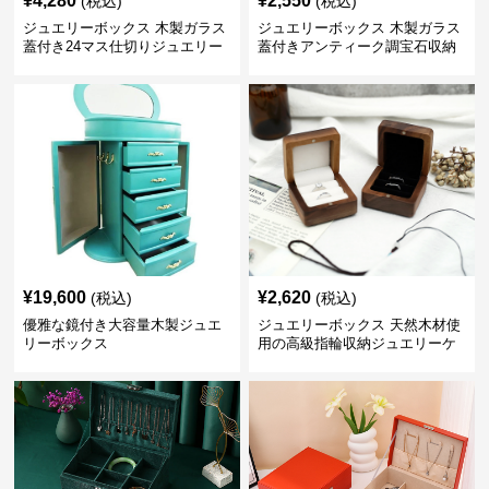
¥
4,280
¥
2,550
(税込)
(税込)
ジュエリーボックス 木製ガラス
ジュエリーボックス 木製ガラス
蓋付き24マス仕切りジュエリー
蓋付きアンティーク調宝石収納
ボックス
箱
¥
19,600
¥
2,620
(税込)
(税込)
優雅な鏡付き大容量木製ジュエ
ジュエリーボックス 天然木材使
リーボックス
用の高級指輪収納ジュエリーケ
ース