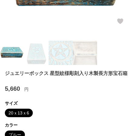
ジュエリーボックス 星型紋様彫刻入り木製長方形宝石箱
5,660
円
サイズ
20ｘ13ｘ6
カラー
ブルー