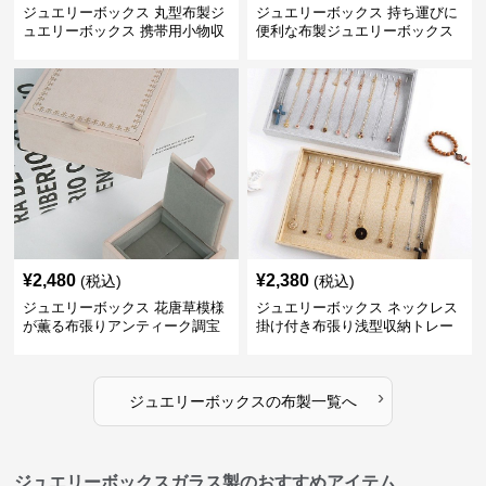
ジュエリーボックス 丸型布製ジ
ジュエリーボックス 持ち運びに
ュエリーボックス 携帯用小物収
便利な布製ジュエリーボックス
納ケース
¥
2,480
¥
2,380
(税込)
(税込)
ジュエリーボックス 花唐草模様
ジュエリーボックス ネックレス
が薫る布張りアンティーク調宝
掛け付き布張り浅型収納トレー
石箱
›
ジュエリーボックス
の
布製
一覧へ
ジュエリーボックスガラス製のおすすめアイテム