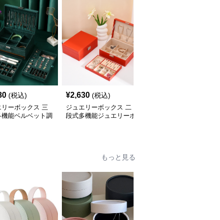
80
¥
2,630
¥
3,090
(税込)
(税込)
(税込)
エリーボックス 三
ジュエリーボックス 二
ジュエリーボックス 和
多機能ベルベット調
段式多機能ジュエリーボ
風波模様刺繍布張り仕切
箱
ックス鍵付き木製宝石箱
り付き宝石箱
もっと見る