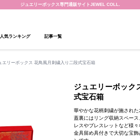
ジュエリーボックス
専門通販サイト
JEWEL COLL.
人気ランキング
記事一覧
ュエリーボックス 花鳥風月刺繍入り二段式宝石箱
ジュエリーボック
式宝石箱
華やかな花柄刺繍が施された
蓋裏にはリング収納スペース
レスやブレスレットなど様々
金具留め具付きで大切な宝飾