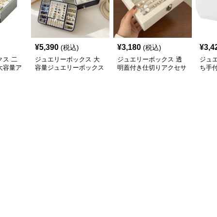
¥
5,390
¥
3,180
¥
3,4
(税込)
(税込)
ス 二
ジュエリーボックス 大
ジュエリーボックス 透
ジュ
大容量ア
容量ジュエリーボックス
明蓋付き仕切りアクセサ
ち手
ボックス
仕切り付き多機能収納ケ
リー収納ボックス
ー収
ース
ス