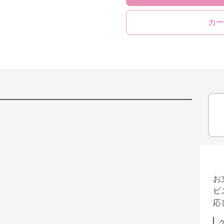
カー
お
ビ
応