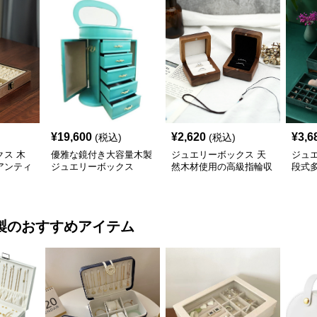
¥
19,600
¥
2,620
¥
3,6
(税込)
(税込)
ス 木
優雅な鏡付き大容量木製
ジュエリーボックス 天
ジュ
アンティ
ジュエリーボックス
然木材使用の高級指輪収
段式
箱
納ジュエリーケース
宝石
製
のおすすめアイテム