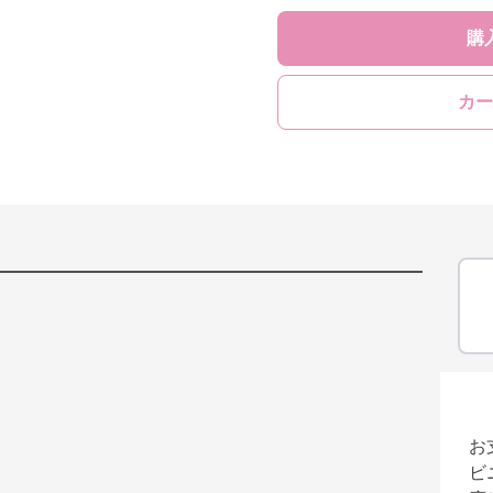
購
カー
お
ビ