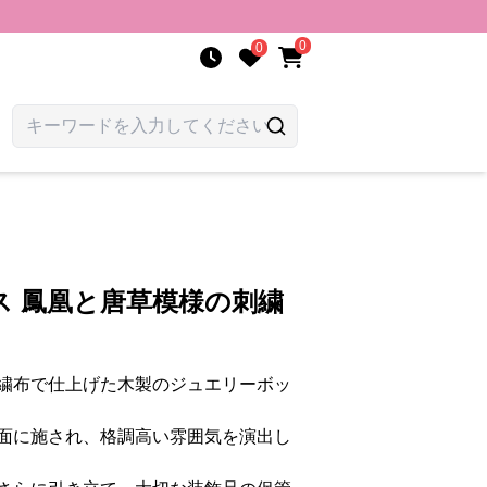
0
0
ス 鳳凰と唐草模様の刺繍
繍布で仕上げた木製のジュエリーボッ
面に施され、格調高い雰囲気を演出し