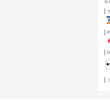
応
P
G