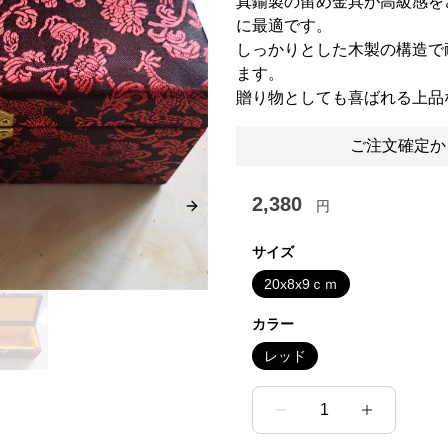
真鍮製の留め金具が高級感を
に最適です。
しっかりとした木製の構造で
ます。
贈り物としても喜ばれる上品
ご注文確定か
2,380
円
Next slide
サイズ
20x8x9ｃｍ
カラー
レッド
1