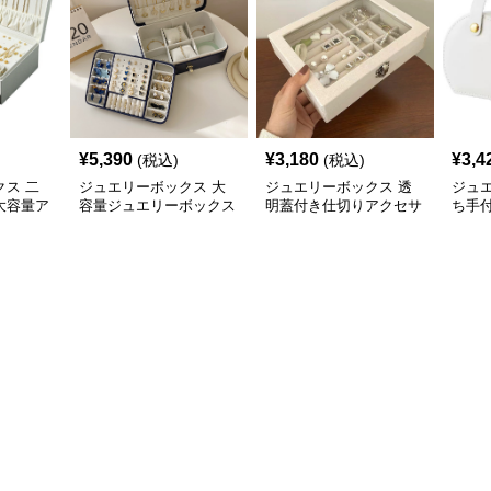
¥
5,390
¥
3,180
¥
3,4
(税込)
(税込)
ス 二
ジュエリーボックス 大
ジュエリーボックス 透
ジュ
大容量ア
容量ジュエリーボックス
明蓋付き仕切りアクセサ
ち手
ボックス
仕切り付き多機能収納ケ
リー収納ボックス
ー収
ース
ス