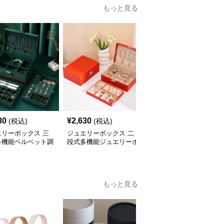
もっと見る
80
¥
2,630
¥
3,090
(税込)
(税込)
(税込)
エリーボックス 三
ジュエリーボックス 二
ジュエリーボックス 和
多機能ベルベット調
段式多機能ジュエリーボ
風波模様刺繍布張り仕切
箱
ックス鍵付き木製宝石箱
り付き宝石箱
もっと見る