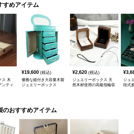
すすめアイテム
¥
19,600
¥
2,620
¥
3,6
(税込)
(税込)
ス 木
優雅な鏡付き大容量木製
ジュエリーボックス 天
ジュ
アンティ
ジュエリーボックス
然木材使用の高級指輪収
段式
箱
納ジュエリーケース
宝石
製
のおすすめアイテム