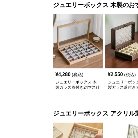
ジュエリーボックス
木製
のお
¥
4,280
¥
2,550
(税込)
(税込)
ジュエリーボックス 木
ジュエリーボック
製ガラス蓋付き24マス仕
製ガラス蓋付き
切りジュエリーボックス
ーク調宝石収納
ジュエリーボックス
アクリル