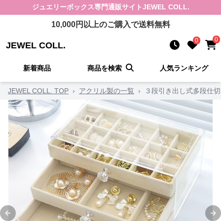
ジュエリーボックス
専門通販サイト
JEWEL COLL.
10,000
円以上のご購入で送料無料
0
0
JEWEL COLL.
新着商品
商品を検索
人気ランキング
JEWEL COLL. TOP
›
アクリル製の一覧
›
３段引き出し式多段仕切
Previous slide
Ne