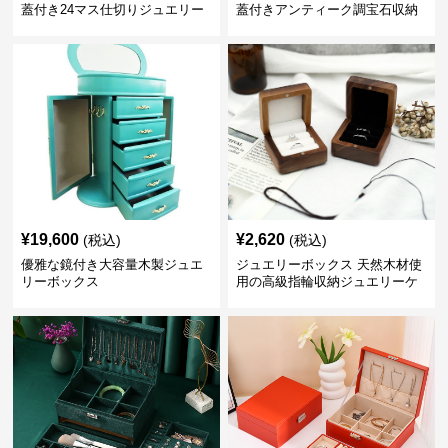
蓋付き24マス仕切りジュエリー
蓋付きアンティーク調宝石収納
ボックス
箱
¥
19,600
¥
2,620
(税込)
(税込)
優雅な鏡付き大容量木製ジュエ
ジュエリーボックス 天然木材使
リーボックス
用の高級指輪収納ジュエリーケ
ース