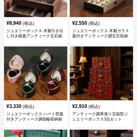
¥
8,940
¥
2,550
(税込)
(税込)
ジュエリーボックス 木製引き出
ジュエリーボックス 木製ガラス
し付き鏡蓋アンティーク宝石箱
蓋付きアンティーク調宝石収納
箱
¥
3,330
¥
2,910
(税込)
(税込)
ジュエリーボックス ハート型蓋
アンティーク調革張り宝箱型ジ
付きアンティーク調指輪収納箱
ュエリーボックス3点セット