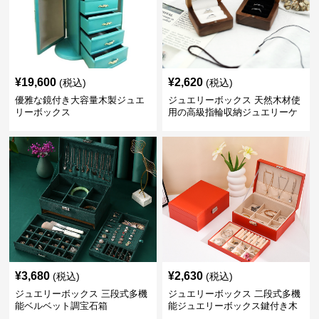
¥
19,600
¥
2,620
(税込)
(税込)
優雅な鏡付き大容量木製ジュエ
ジュエリーボックス 天然木材使
リーボックス
用の高級指輪収納ジュエリーケ
ース
¥
3,680
¥
2,630
(税込)
(税込)
ジュエリーボックス 三段式多機
ジュエリーボックス 二段式多機
能ベルベット調宝石箱
能ジュエリーボックス鍵付き木
製宝石箱