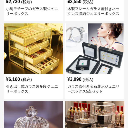
¥
2,730
¥
3,550
(税込)
(税込)
小鳥モチーフのガラス製ジュエ
木製フレームガラス蓋付きネッ
リーボックス
クレス収納ジュエリーボックス
¥
6,160
¥
3,090
(税込)
(税込)
引き出し式ガラス製多段ジュエ
ガラス蓋付き宝石展示ジュエリ
リーボックス
ーボックス5点セット