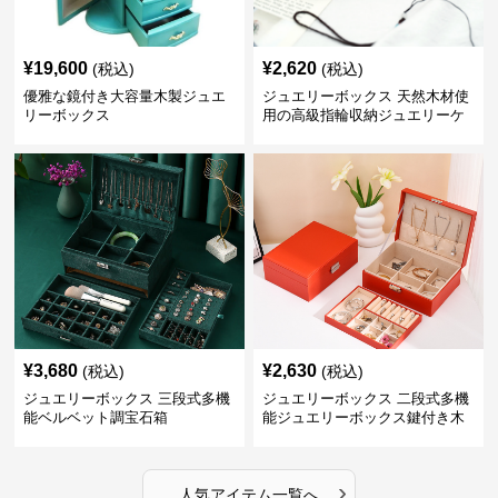
¥
19,600
¥
2,620
(税込)
(税込)
優雅な鏡付き大容量木製ジュエ
ジュエリーボックス 天然木材使
リーボックス
用の高級指輪収納ジュエリーケ
ース
¥
3,680
¥
2,630
(税込)
(税込)
ジュエリーボックス 三段式多機
ジュエリーボックス 二段式多機
能ベルベット調宝石箱
能ジュエリーボックス鍵付き木
製宝石箱
›
人気アイテム一覧へ