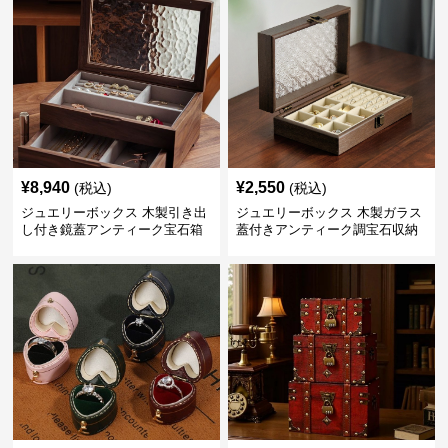
¥
8,940
¥
2,550
(税込)
(税込)
ジュエリーボックス 木製引き出
ジュエリーボックス 木製ガラス
し付き鏡蓋アンティーク宝石箱
蓋付きアンティーク調宝石収納
箱