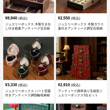
¥
8,940
¥
2,550
(税込)
(税込)
ジュエリーボックス 木製引き出
ジュエリーボックス 木製ガラス
し付き鏡蓋アンティーク宝石箱
蓋付きアンティーク調宝石収納
箱
¥
3,330
¥
2,910
(税込)
(税込)
ジュエリーボックス ハート型蓋
アンティーク調革張り宝箱型ジ
付きアンティーク調指輪収納箱
ュエリーボックス3点セット