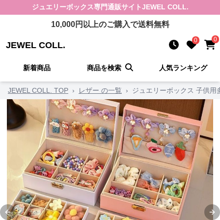
ジュエリーボックス
専門通販サイト
JEWEL COLL.
10,000
円以上のご購入で送料無料
0
0
JEWEL COLL.
新着商品
商品を検索
人気ランキング
JEWEL COLL. TOP
›
レザー の一覧
›
ジュエリーボックス 子供用
Previous slide
Ne