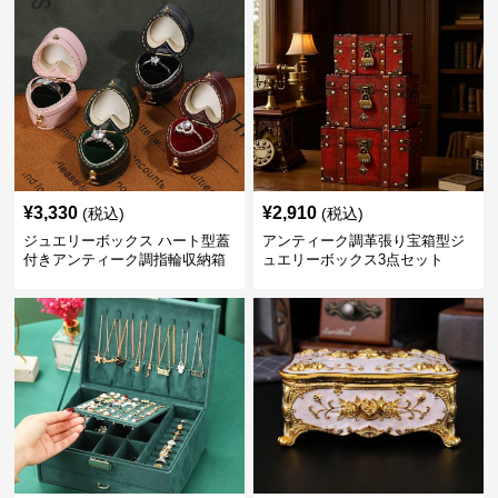
¥
3,330
¥
2,910
(税込)
(税込)
ジュエリーボックス ハート型蓋
アンティーク調革張り宝箱型ジ
付きアンティーク調指輪収納箱
ュエリーボックス3点セット