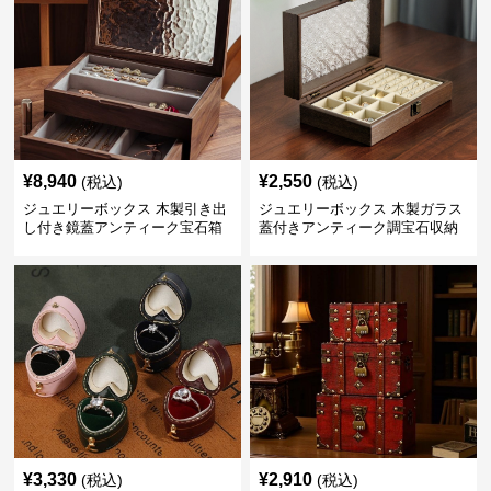
¥
8,940
¥
2,550
(税込)
(税込)
ジュエリーボックス 木製引き出
ジュエリーボックス 木製ガラス
し付き鏡蓋アンティーク宝石箱
蓋付きアンティーク調宝石収納
箱
¥
3,330
¥
2,910
(税込)
(税込)