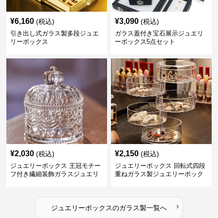
¥
6,160
¥
3,090
(税込)
(税込)
引き出し式ガラス製多段ジュエ
ガラス蓋付き宝石展示ジュエリ
リーボックス
ーボックス5点セット
¥
2,030
¥
2,150
(税込)
(税込)
ジュエリーボックス 王冠モチー
ジュエリーボックス 回転式四段
フ付き繊細装飾ガラスジュエリ
重ねガラス製ジュエリーボック
ーボックス
ス
›
ジュエリーボックス
の
ガラス製
一覧へ