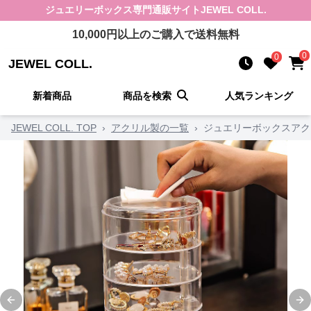
ジュエリーボックス
専門通販サイト
JEWEL COLL.
10,000
円以上のご購入で送料無料
0
0
JEWEL COLL.
新着商品
商品を検索
人気ランキング
JEWEL COLL. TOP
›
アクリル製の一覧
›
ジュエリーボックスアク
Previous slide
Ne