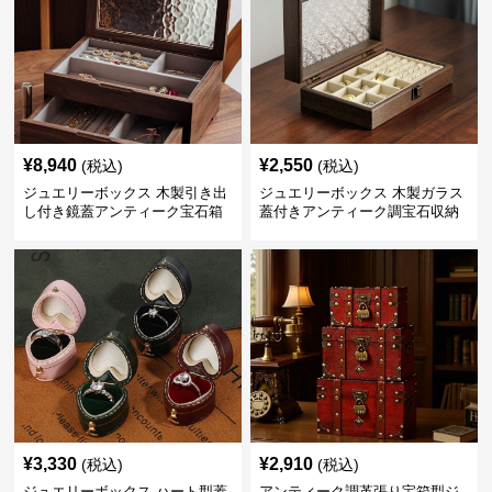
¥
8,940
¥
2,550
(税込)
(税込)
ジュエリーボックス 木製引き出
ジュエリーボックス 木製ガラス
し付き鏡蓋アンティーク宝石箱
蓋付きアンティーク調宝石収納
箱
¥
3,330
¥
2,910
(税込)
(税込)
ジュエリーボックス ハート型蓋
アンティーク調革張り宝箱型ジ