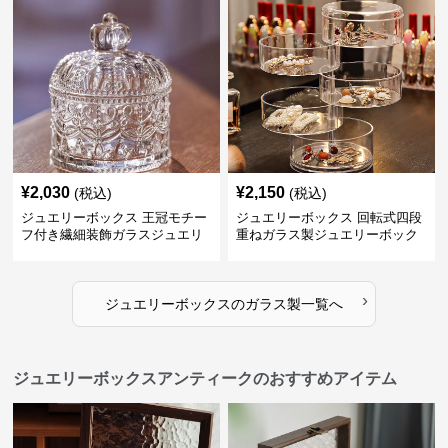
¥
2,030
¥
2,150
(税込)
(税込)
ジュエリーボックス 王冠モチー
ジュエリーボックス 回転式四段
フ付き繊細装飾ガラスジュエリ
重ねガラス製ジュエリーボック
ーボックス
ス
›
ジュエリーボックス
の
ガラス製
一覧へ
ジュエリーボックスアンティークのおすすめアイテム