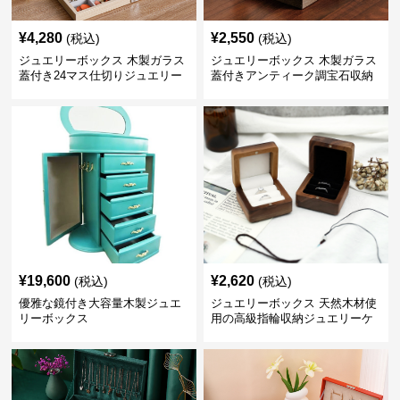
¥
4,280
¥
2,550
(税込)
(税込)
ジュエリーボックス 木製ガラス
ジュエリーボックス 木製ガラス
蓋付き24マス仕切りジュエリー
蓋付きアンティーク調宝石収納
ボックス
箱
¥
19,600
¥
2,620
(税込)
(税込)
優雅な鏡付き大容量木製ジュエ
ジュエリーボックス 天然木材使
リーボックス
用の高級指輪収納ジュエリーケ
ース