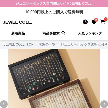
ジュエリーボックス
専門通販サイト
JEWEL COLL.
10,000
円以上のご購入で送料無料
0
0
JEWEL COLL.
新着商品
商品を検索
人気ランキング
JEWEL COLL. TOP
›
木製の一覧
›
ジュエリーボックス透明蓋付き
Previous slide
Ne