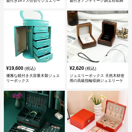
蓋付き24マス仕切りジュエリー
蓋付きアンティーク調宝石収納
ボックス
箱
¥
19,600
¥
2,620
(税込)
(税込)
優雅な鏡付き大容量木製ジュエ
ジュエリーボックス 天然木材使
リーボックス
用の高級指輪収納ジュエリーケ
ース