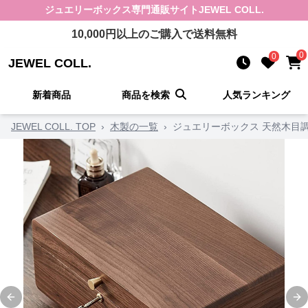
ジュエリーボックス
専門通販サイト
JEWEL COLL.
10,000
円以上のご購入で送料無料
0
0
JEWEL COLL.
新着商品
商品を検索
人気ランキング
JEWEL COLL. TOP
›
木製の一覧
›
ジュエリーボックス 天然木目
Previous slide
Ne