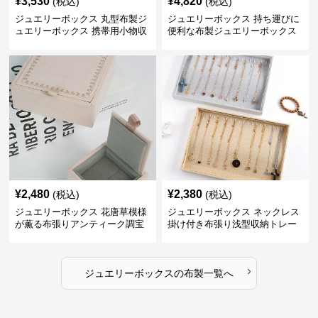
¥
3,530
¥
4,820
(税込)
(税込)
ジュエリーボックス 丸型布製ジ
ジュエリーボックス 持ち運びに
ュエリーボックス 携帯用小物収
便利な布製ジュエリーボックス
納ケース
¥
2,480
¥
2,380
(税込)
(税込)
ジュエリーボックス 花唐草模様
ジュエリーボックス ネックレス
が薫る布張りアンティーク調宝
掛け付き布張り浅型収納トレー
石箱
›
ジュエリーボックス
の
布製
一覧へ