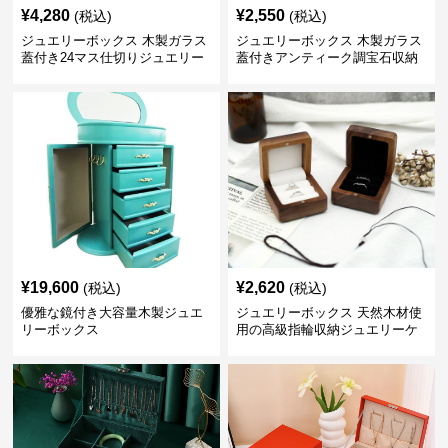
¥
4,280
¥
2,550
(税込)
(税込)
ジュエリーボックス 木製ガラス
ジュエリーボックス 木製ガラス
蓋付き24マス仕切りジュエリー
蓋付きアンティーク調宝石収納
ボックス
箱
¥
19,600
¥
2,620
(税込)
(税込)
優雅な鏡付き大容量木製ジュエ
ジュエリーボックス 天然木材使
リーボックス
用の高級指輪収納ジュエリーケ
ース