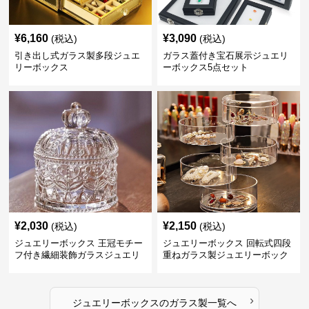
¥
6,160
¥
3,090
(税込)
(税込)
引き出し式ガラス製多段ジュエ
ガラス蓋付き宝石展示ジュエリ
リーボックス
ーボックス5点セット
¥
2,030
¥
2,150
(税込)
(税込)
ジュエリーボックス 王冠モチー
ジュエリーボックス 回転式四段
フ付き繊細装飾ガラスジュエリ
重ねガラス製ジュエリーボック
ーボックス
ス
›
ジュエリーボックス
の
ガラス製
一覧へ