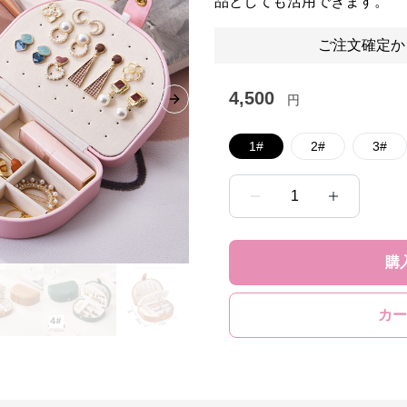
品としても活用できます。
ご注文確定か
4,500
円
Next slide
1#
2#
3#
1
購
カー