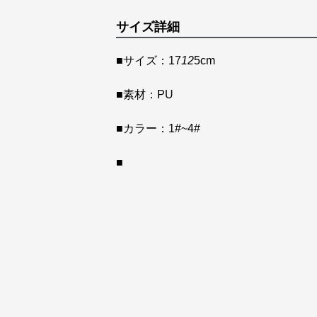
サイズ詳細
■サイズ：17
12
5cm
■素材：PU
■カラー：1#~4#
■