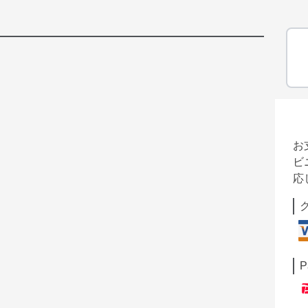
お
ビ
応
P