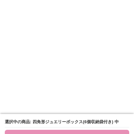
選択中の商品: 四角形ジュエリーボックス(6個収納袋付き) 中
選択中の商品: 四角形ジュエリーボックス(6個収納袋付き) 中