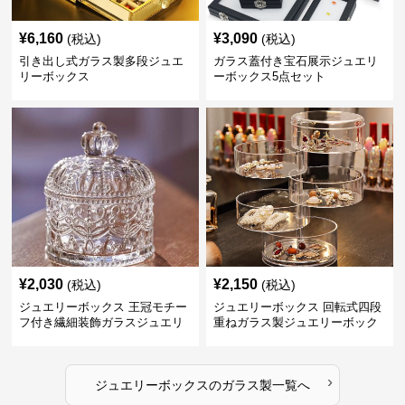
¥
6,160
¥
3,090
(税込)
(税込)
引き出し式ガラス製多段ジュエ
ガラス蓋付き宝石展示ジュエリ
リーボックス
ーボックス5点セット
¥
2,030
¥
2,150
(税込)
(税込)
ジュエリーボックス 王冠モチー
ジュエリーボックス 回転式四段
フ付き繊細装飾ガラスジュエリ
重ねガラス製ジュエリーボック
ーボックス
ス
›
ジュエリーボックス
の
ガラス製
一覧へ