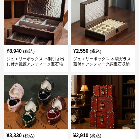
¥
8,940
¥
2,550
(税込)
(税込)
ジュエリーボックス 木製引き出
ジュエリーボックス 木製ガラス
し付き鏡蓋アンティーク宝石箱
蓋付きアンティーク調宝石収納
箱
¥
3,330
¥
2,910
(税込)
(税込)