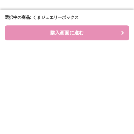
選択中の商品: くまジュエリーボックス
選択中の商品: くまジュエリーボックス
購入画面に進む
購入画面に進む
JEWEL COLL.
について
利用規約