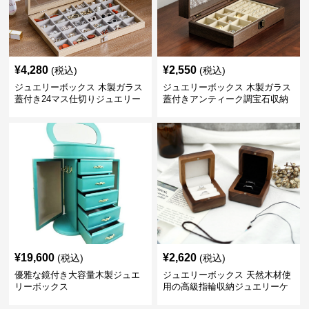
¥
4,280
¥
2,550
(税込)
(税込)
ジュエリーボックス 木製ガラス
ジュエリーボックス 木製ガラス
蓋付き24マス仕切りジュエリー
蓋付きアンティーク調宝石収納
ボックス
箱
¥
19,600
¥
2,620
(税込)
(税込)
優雅な鏡付き大容量木製ジュエ
ジュエリーボックス 天然木材使
リーボックス
用の高級指輪収納ジュエリーケ
ース