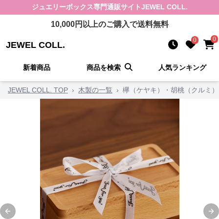
ジュエリーボックス
専門通販サイト
JEWEL COLL.
10,000
円以上のご購入で送料無料
0
0
JEWEL COLL.
新着商品
商品を検索
人気ランキング
JEWEL COLL. TOP
›
木製の一覧
›
欅（ケヤキ）・胡桃（クルミ）
Previous slide
Ne