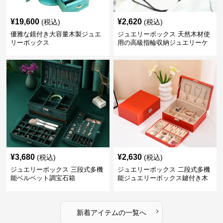
¥
19,600
¥
2,620
(税込)
(税込)
優雅な鏡付き大容量木製ジュエ
ジュエリーボックス 天然木材使
リーボックス
用の高級指輪収納ジュエリーケ
ース
¥
3,680
¥
2,630
(税込)
(税込)
ジュエリーボックス 三段式多機
ジュエリーボックス 二段式多機
能ベルベット調宝石箱
能ジュエリーボックス鍵付き木
製宝石箱
›
新着アイテムの一覧へ