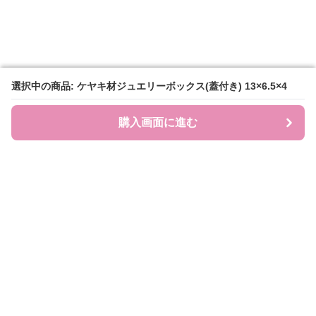
選択中の商品: ケヤキ材ジュエリーボックス(蓋付き) 13×6.5×4
選択中の商品: ケヤキ材ジュエリーボックス(蓋付き) 13×6.5×4
購入画面に進む
購入画面に進む
JEWEL COLL.
について