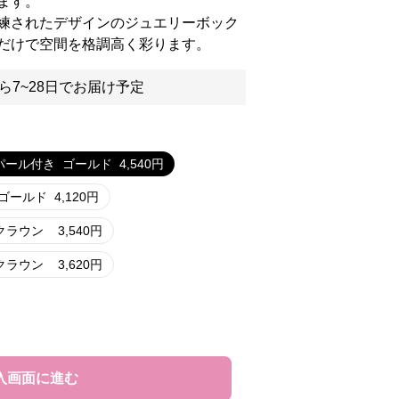
ます。
練されたデザインのジュエリーボック
だけで空間を格調高く彩ります。
ら7~28日でお届け予定
パール付き
ゴールド
4,540
円
ゴールド
4,120
円
クラウン
3,540
円
クラウン
3,620
円
入画面に進む