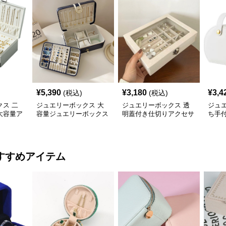
¥
5,390
¥
3,180
¥
3,4
(税込)
(税込)
ス 二
ジュエリーボックス 大
ジュエリーボックス 透
ジュ
大容量ア
容量ジュエリーボックス
明蓋付き仕切りアクセサ
ち手
ボックス
仕切り付き多機能収納ケ
リー収納ボックス
ー収
ース
ス
すすめアイテム