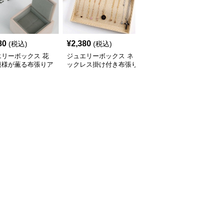
80
¥
2,380
¥
2,970
(税込)
(税込)
(税込)
エリーボックス 花
ジュエリーボックス ネ
ジュエリーボックス 八
模様が薫る布張りア
ックレス掛け付き布張り
角形天鵞絨仕立て指輪収
ィーク調宝石箱
浅型収納トレー
納ケース