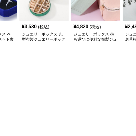
¥
3,530
¥
4,820
¥
2,4
(税込)
(税込)
ス ペ
ジュエリーボックス 丸
ジュエリーボックス 持
ジュ
ベット素
型布製ジュエリーボック
ち運びに便利な布製ジュ
唐草
ックス
ス 携帯用小物収納ケー
エリーボックス
ンテ
ス